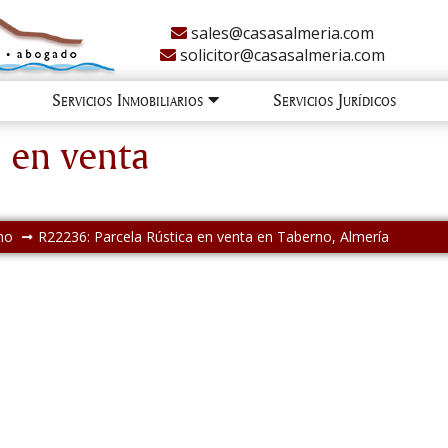
sales@casasalmeria.com
solicitor@casasalmeria.com
Servicios Inmobiliarios
Servicios Jurídicos
a en venta
no
R22236: Parcela Rústica en venta en Taberno, Almería