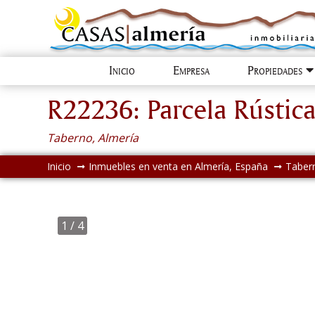
Inicio
Empresa
Propiedades
R22236: Parcela Rústic
Taberno, Almería
Inicio
Inmuebles en venta en Almería, España
Taber
1
/ 4