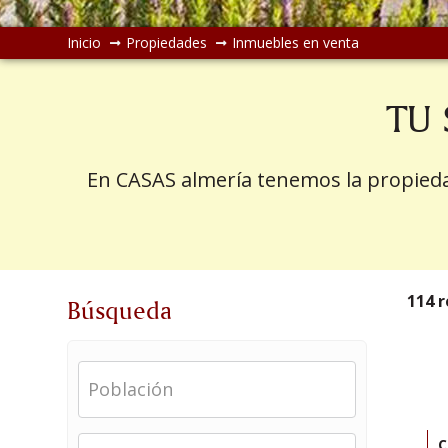
Inicio
Propiedades
Inmuebles en venta
TU 
En CASAS almería tenemos la propiedad
114 
Búsqueda
Población
R
C