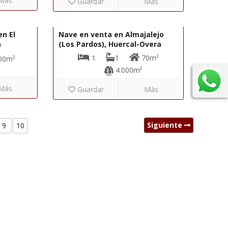
Más
Guardar
Más
270.000€
58.000€
R02230
en El
Nave en venta en Almajalejo
a
(Los Pardos), Huercal-Overa
1
1
70m²
00m²
4.000m²
Más
Guardar
Más
Siguiente
9
10