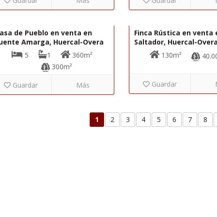
Guardar
Más
Guardar
90.950€
22331
R22362
asa de Pueblo en venta en
Finca Rústica en venta 
uente Amarga, Huercal-Overa
Saltador, Huercal-Over
5
1
360m²
130m²
40.0
300m²
Guardar
Guardar
Más
1
2
3
4
5
6
7
8