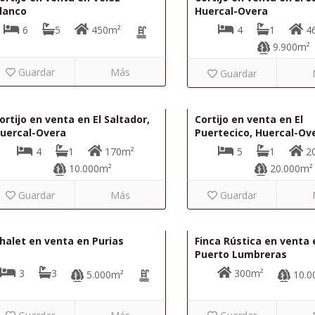
lanco
Huercal-Overa
6
5
450m²
4
1
4
9.900m²
Guardar
Más
Guardar
140.000€
22365
R02218
ortijo en venta en El Saltador,
Cortijo en venta en El
uercal-Overa
Puertecico, Huercal-Ov
4
1
170m²
5
1
2
10.000m²
20.000m²
Guardar
Más
Guardar
430.000€
22364
R22363
halet en venta en Purias
Finca Rústica en venta 
Puerto Lumbreras
3
3
300m²
5.000m²
10.0