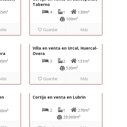
Taberno
65m²
4
1
130m²
100m²
Más
Guardar
Más
69.000€
319.950€
R22360
Villa en venta en Urcal, Huercal-
era
Overa
00m²
3
2
131m²
530m²
Más
Guardar
Más
79.000€
137.000€
R22361
en
Cortijo en venta en Lubrin
2
1
270m²
00m²
29.000m²