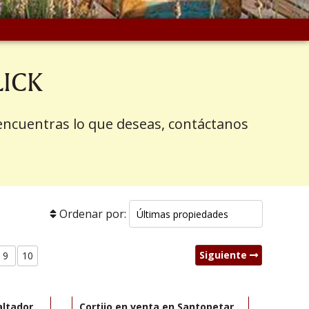
LICK
 encuentras lo que deseas, contáctanos
Ordenar por:
Siguiente
9
10
200.000€
95.000€
R22245
altador,
Cortijo en venta en Santopetar,