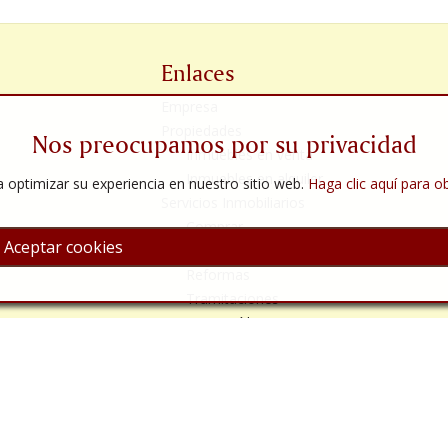
Enlaces
Empresa
Propiedades
Nos preocupamos por su privacidad
Inmuebles en venta
Inmuebles en alquiler
 optimizar su experiencia en nuestro sitio web.
Haga clic aquí para 
Servicios Inmobiliarios
Comprar
Aceptar cookies
Vender
Reformas
Tramitaciones
Servicios Jurídicos
Almería
Contáctenos