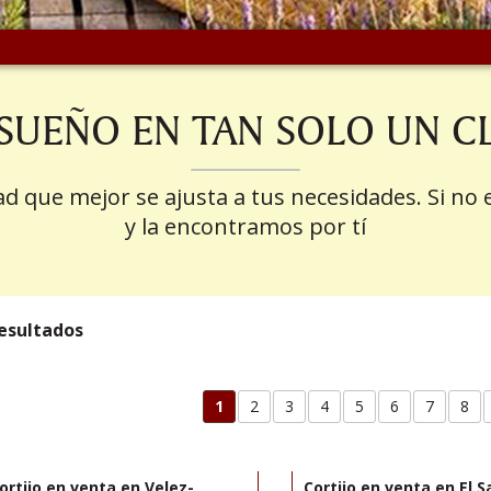
SUEÑO EN TAN SOLO UN C
 que mejor se ajusta a tus necesidades. Si no
y la encontramos por tí
resultados
1
2
3
4
5
6
7
8
475.000€
22350
R22366
ortijo en venta en Velez-
Cortijo en venta en El S