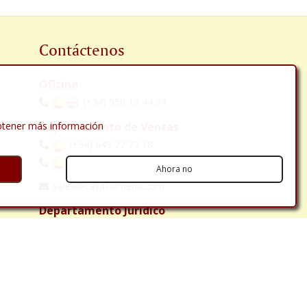
Contáctenos
Oficina
(+34) 950 13 44 34
obtener más información
Departamento de Ventas
(+34) 649 77 72 18
(+34) 642 07 18 24
Ahora no
sales@casasalmeria.com
Departamento Jurídico
(+34) 636 10 12 08
solicitor@casasalmeria.com
C/ Carretera, 118 bajo
Huércal-Overa 04600
Almería