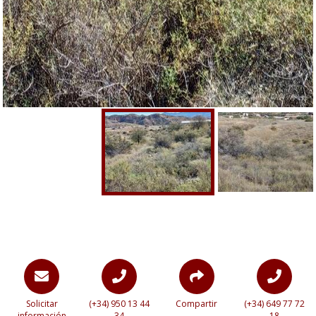
Solicitar
(+34) 950 13 44
Compartir
(+34) 649 77 72
información
34
18