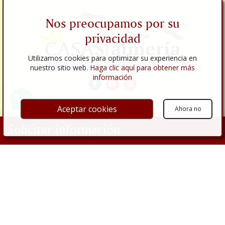
Nos preocupamos por su
privacidad
Utilizamos cookies para optimizar su experiencia en
nuestro sitio web.
Haga clic aquí para obtener más
información
Aceptar cookies
Ahora no
Enlaces
Solicitar información
Empresa
Propiedades
Tu nombre
Inmuebles en venta
Inmuebles en alquiler
Servicios Inmobiliarios
Dirección de correo electrónico
Comprar
Vender
Nº de Teléfono
Reformas