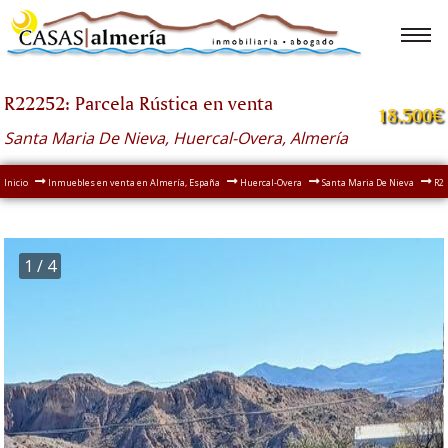
R22252: Parcela Rústica en venta
18.500€
Santa Maria De Nieva, Huercal-Overa, Almería
Inicio
Inmuebles en venta en Almería, España
Huercal-Overa
Santa Maria De Nieva
R22
1
/ 4