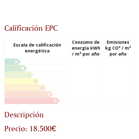
Calificación EPC
Consumo de
Emisiones
Escala de calificación
energía kWh
kg CO² / m²
energética
/ m² por año
por año
A
B
C
D
E
F
G
Descripción
Precio: 18.500€