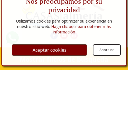
Nos preocupamos por su
privacidad
Utilizamos cookies para optimizar su experiencia en
nuestro sitio web.
Haga clic aquí para obtener más
información
Aceptar cookies
Ahora no
Enlaces
Mostrar filtros de busqueda
Empresa
Propiedades
Inmuebles en venta
Inmuebles en alquiler
Servicios Inmobiliarios
Comprar
Vender
Reformas
Tramitaciones
Servicios Jurídicos