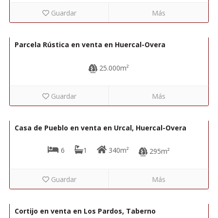
Guardar
Más
40.000€
R02213
Parcela Rústica en venta en Huercal-Overa
25.000m²
Guardar
Más
64.950€
R22306
Casa de Pueblo en venta en Urcal, Huercal-Overa
6
1
340m²
295m²
Guardar
Más
70.000€
R22337
Cortijo en venta en Los Pardos, Taberno