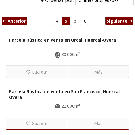
Anterior
1
4
5
6
10
Siguiente
74.000€
R22343
Parcela Rústica en venta en Urcal, Huercal-Overa
30.000m²
Guardar
Más
43.000€
R22202
Parcela Rústica en venta en San Francisco, Huercal-
Overa
22.000m²
Guardar
Más
69.000€
R02227