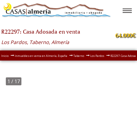
R22297: Casa Adosada en venta
64.000€
Los Pardos, Taberno, Almería
Inicio
Inmuebles en venta en Almería, España
Taberno
Los Pardos
R22297: Casa Adosad
1
/ 17