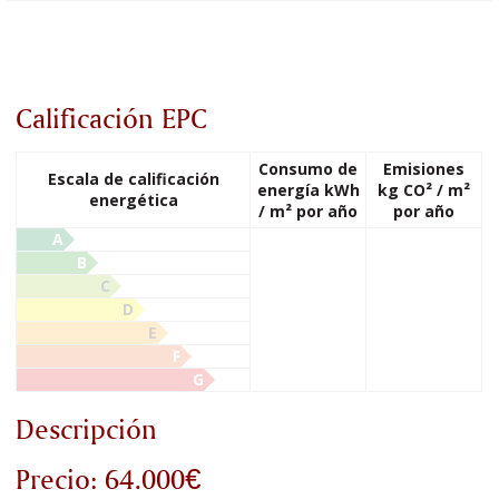
Calificación EPC
Consumo de
Emisiones
Escala de calificación
energía kWh
kg CO² / m²
energética
/ m² por año
por año
A
B
C
D
E
F
G
Descripción
Precio: 64.000€