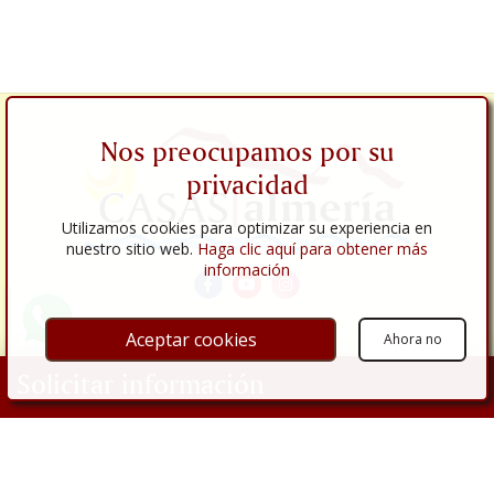
Nos preocupamos por su
privacidad
Utilizamos cookies para optimizar su experiencia en
nuestro sitio web.
Haga clic aquí para obtener más
información
Aceptar cookies
Ahora no
Enlaces
Solicitar información
Empresa
Propiedades
Tu nombre
Inmuebles en venta
Inmuebles en alquiler