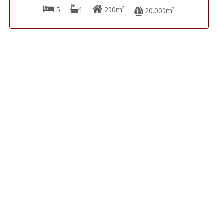
5
1
200m²
20.000m²