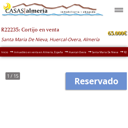
R22235: Cortijo en venta
65.000€
Santa Maria De Nieva, Huercal-Overa, Almería
Inicio
Inmuebles en venta en Almería, España
Huercal-Overa
Santa Maria De Nieva
R22
1
/ 15
Reservado