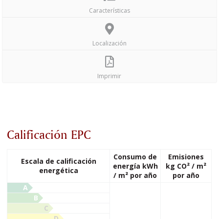
Características
Localización
Imprimir
Calificación EPC
Consumo de
Emisiones
Escala de calificación
energía kWh
kg CO² / m²
energética
/ m² por año
por año
A
B
C
D