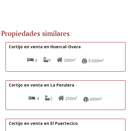
Propiedades similares
69.000€
R02227
Cortijo en venta en Huercal-Overa
6
0
200m²
9.000m²
69.950€
R02041
Cortijo en venta en La Perulera
4
2
250m²
600m²
69.000€
R02218
Cortijo en venta en El Puertecico