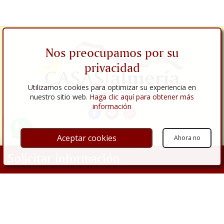
Nos preocupamos por su
privacidad
Utilizamos cookies para optimizar su experiencia en
nuestro sitio web.
Haga clic aquí para obtener más
información
Aceptar cookies
Ahora no
Enlaces
Solicitar información
Empresa
Propiedades
Tu nombre
Inmuebles en venta
Inmuebles en alquiler
Servicios Inmobiliarios
Dirección de correo electrónico
Comprar