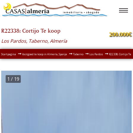
R22338: Cortijo Te koop
200.000€
Los Pardos, Taberno, Almería
Startpagina
Vastgoed te koop in Almería, Spanje
Taberno
Los Pardos
R22338: Cortijo Te
1
/ 19