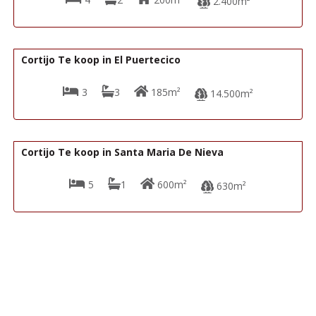
2.400m²
180.000€
R22353
Cortijo Te koop in El Puertecico
3
3
185m²
14.500m²
185.000€
R22344
Cortijo Te koop in Santa Maria De Nieva
5
1
600m²
630m²