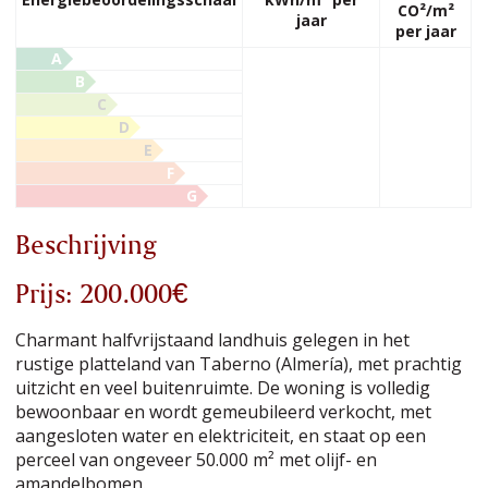
CO²/m²
jaar
per jaar
A
B
C
D
E
F
G
Beschrijving
Prijs: 200.000€
Charmant halfvrijstaand landhuis gelegen in het
rustige platteland van Taberno (Almería), met prachtig
uitzicht en veel buitenruimte. De woning is volledig
bewoonbaar en wordt gemeubileerd verkocht, met
aangesloten water en elektriciteit, en staat op een
perceel van ongeveer 50.000 m² met olijf- en
amandelbomen.