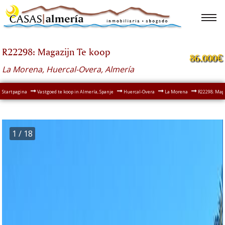
R22298: Magazijn Te koop
86.000€
La Morena, Huercal-Overa, Almería
Startpagina
Vastgoed te koop in Almería, Spanje
Huercal-Overa
La Morena
R22298: Mag
1
/ 18