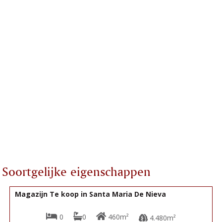
Soortgelijke eigenschappen
89.000€
R22346
Magazijn Te koop in Santa Maria De Nieva
0
0
460m²
4.480m²