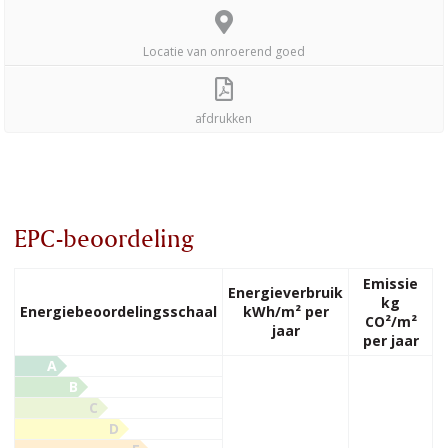
Locatie van onroerend goed
afdrukken
EPC-beoordeling
Emissie
Energieverbruik
kg
Energiebeoordelingsschaal
kWh/m² per
CO²/m²
jaar
per jaar
A
B
C
D