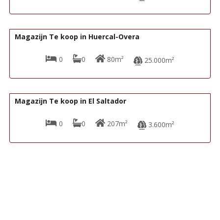
76.000€
R22208
Magazijn Te koop in Huercal-Overa
0
0
80m²
25.000m²
89.000€
R22289
Magazijn Te koop in El Saltador
0
0
207m²
3.600m²