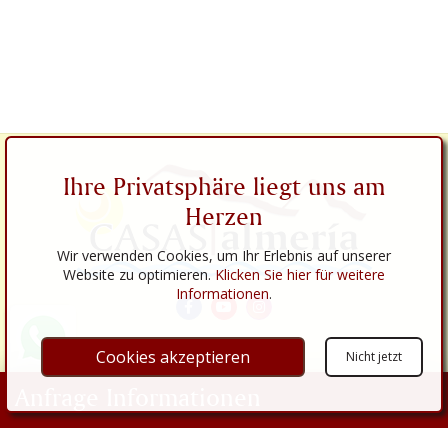
Ihre Privatsphäre liegt uns am
Herzen
Wir verwenden Cookies, um Ihr Erlebnis auf unserer
Website zu optimieren.
Klicken Sie hier für weitere
Informationen
.
Cookies akzeptieren
Nicht jetzt
Links
Anfrage Informationen
Über uns
Immobilien
Ihr Name