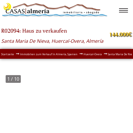
R02094: Haus zu verkaufen
144.000€
Santa Maria De Nieva, Huercal-Overa, Almería
Startseite
Immobilien zum Verkauf In Almería, Spanien
Huercal-Overa
Santa Maria De Nie
1
/ 10