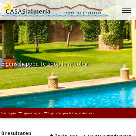
Eigenschappen Te koop in Arboleas
Startpagina
Eigenschappen
Eigenschappen Te koop in Arboleas
0 resultaten
Bestel per: