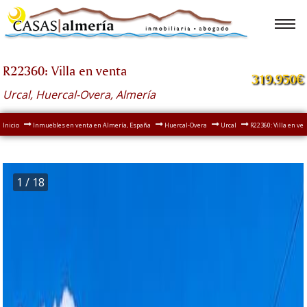
R22360: Villa en venta
319.950€
Urcal, Huercal-Overa, Almería
Inicio
Inmuebles en venta en Almería, España
Huercal-Overa
Urcal
R22360: Villa en ve
1
/ 18