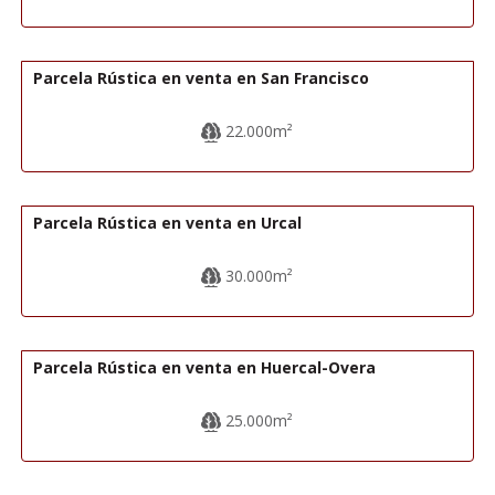
43.000€
R22202
Parcela Rústica en venta en San Francisco
22.000m²
74.000€
R22343
Parcela Rústica en venta en Urcal
30.000m²
40.000€
R02213
Parcela Rústica en venta en Huercal-Overa
25.000m²
40.000€
R22308