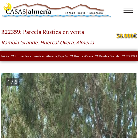
R22359: Parcela Rústica en venta
58.000€
Rambla Grande, Huercal-Overa, Almería
Inicio
Inmuebles en venta en Almería, España
Huercal-Overa
Rambla Grande
R22359: 
1
/ 6