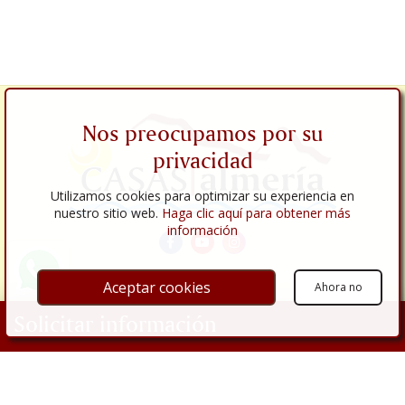
Nos preocupamos por su
privacidad
Utilizamos cookies para optimizar su experiencia en
nuestro sitio web.
Haga clic aquí para obtener más
información
Aceptar cookies
Ahora no
Enlaces
Solicitar información
Empresa
Propiedades
Tu nombre
Inmuebles en venta
Inmuebles en alquiler