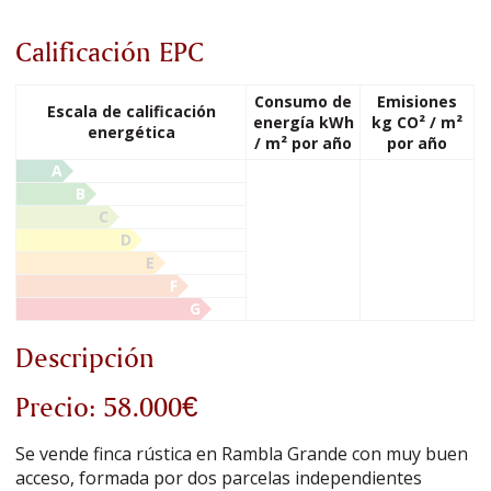
Calificación EPC
Consumo de
Emisiones
Escala de calificación
energía kWh
kg CO² / m²
energética
/ m² por año
por año
A
B
C
D
E
F
G
Descripción
Precio: 58.000€
Se vende finca rústica en Rambla Grande con muy buen
acceso, formada por dos parcelas independientes